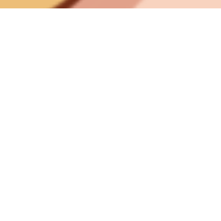
Story
เนื้อเรื่องย่อ
คุณตื่นขึ้นท่ามกลางคฤหาสน์ลึกลับโดย
ไร้ซึ่งความทรงจำ ทำไมคุณถึงหลงทางอยู่
ในสถานที่แห่งนี้? คุณเดินไปอย่างไร้จุด
หมายปลายทางจนกระทั่งคุณพบกับแมว
ลึกลับ
“ฉันจะนำทางเธอไปพบกับความทรงจำ”