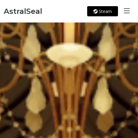
AstralSeal
Steam