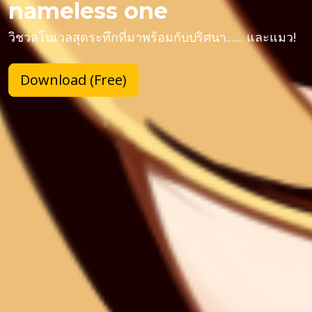
nameless one
วิชวลโนเวลสุดระทึกที่มาพร้อมกับปริศนา...... และแมว!
Download (Free)